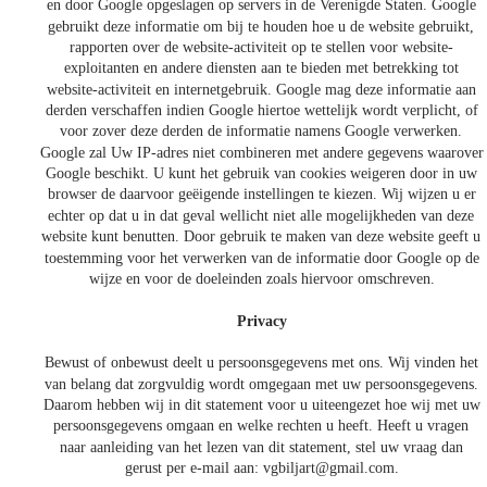
en door Google opgeslagen op servers in de Verenigde Staten. Google 
gebruikt deze informatie om bij te houden hoe u de website gebruikt, 
rapporten over de website-activiteit op te stellen voor website-
exploitanten en andere diensten aan te bieden met betrekking tot 
website-activiteit en internetgebruik. Google mag deze informatie aan 
derden verschaffen indien Google hiertoe wettelijk wordt verplicht, of 
voor zover deze derden de informatie namens Google verwerken. 
Google zal Uw IP-adres niet combineren met andere gegevens waarover
Google beschikt. U kunt het gebruik van cookies weigeren door in uw 
browser de daarvoor geëigende instellingen te kiezen. Wij wijzen u er 
echter op dat u in dat geval wellicht niet alle mogelijkheden van deze 
website kunt benutten. Door gebruik te maken van deze website geeft u 
toestemming voor het verwerken van de informatie door Google op de 
wijze en voor de doeleinden zoals hiervoor omschreven.
Privacy
Bewust of onbewust deelt u persoonsgegevens met ons. Wij vinden het 
van belang dat zorgvuldig wordt omgegaan met uw persoonsgegevens. 
Daarom hebben wij in dit statement voor u uiteengezet hoe wij met uw 
persoonsgegevens omgaan en welke rechten u heeft. Heeft u vragen 
naar aanleiding van het lezen van dit statement, stel uw vraag dan 
gerust per e-mail aan: 
vgbiljart@gmail.com
. 