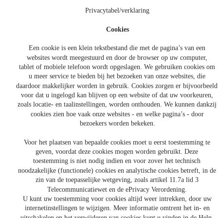
Privacytabel/verklaring
Cookies
Een cookie is een klein tekstbestand die met de pagina’s van een 
websites wordt meegestuurd en door de browser op uw computer, 
tablet of mobiele telefoon wordt opgeslagen. We gebruiken cookies om 
u meer service te bieden bij het bezoeken van onze websites, die 
daardoor makkelijker worden in gebruik. Cookies zorgen er bijvoorbeeld
voor dat u ingelogd kan blijven op een website of dat uw voorkeuren, 
zoals locatie- en taalinstellingen, worden onthouden. We kunnen dankzij
cookies zien hoe vaak onze websites - en welke pagina’s - door 
bezoekers worden bekeken.
Voor het plaatsen van bepaalde cookies moet u eerst toestemming te 
geven, voordat deze cookies mogen worden gebruikt. Deze 
toestemming is niet nodig indien en voor zover het technisch 
noodzakelijke (functionele) cookies en analytische cookies betreft, in de
zin van de toepasselijke wetgeving, zoals artikel 11.7a lid 3 
Telecommunicatiewet en de ePrivacy Verordening. 
U kunt uw toestemming voor cookies altijd weer intrekken, door uw 
internetinstellingen te wijzigen. Meer informatie omtrent het in- en 
uitschakelen en het verwijderen van cookies kunt u vinden in de Help-