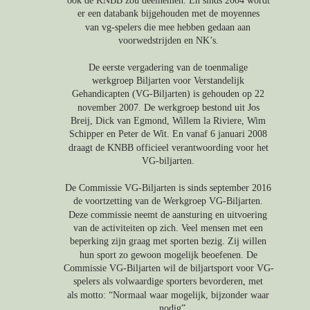
ook de KNBB zou deelnemen. En sinds 2004 wordt 
er een databank bijgehouden met de moyennes 
van vg-spelers die mee hebben gedaan aan 
voorwedstrijden en NK’s.
De eerste vergadering van de toenmalige 
werkgroep Biljarten voor Verstandelijk 
Gehandicapten (VG-Biljarten) is gehouden op 22 
november 2007. De werkgroep bestond uit Jos 
Breij, Dick van Egmond, Willem la Riviere, Wim 
Schipper en Peter de Wit. En vanaf 6 januari 2008 
draagt de KNBB officieel verantwoording voor het 
VG-biljarten. 
De Commissie VG-Biljarten is sinds september 2016 
de voortzetting van de Werkgroep VG-Biljarten. 
Deze commissie neemt de aansturing en uitvoering 
van de activiteiten op zich. Veel mensen met een 
beperking zijn graag met sporten bezig. Zij willen 
hun sport zo gewoon mogelijk beoefenen. De 
Commissie VG-Biljarten wil de biljartsport voor VG-
spelers als volwaardige sporters bevorderen, met 
als motto: “Normaal waar mogelijk, bijzonder waar 
nodig”. 