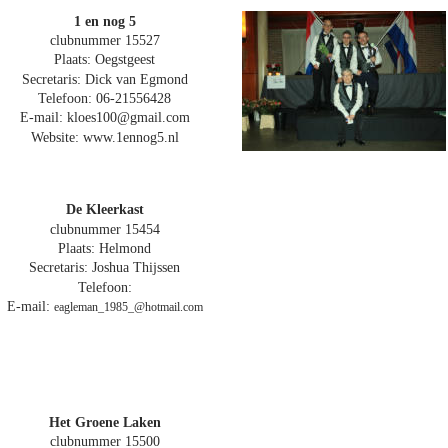
1 en nog 5
clubnummer 15527
Plaats: Oegstgeest
Secretaris: Dick van Egmond
Telefoon: 06-21556428
E-mail: kloes100@gmail.com
Website: www.1ennog5.nl
De Kleerkast
clubnummer 15454
Plaats: Helmond
Secretaris: Joshua Thijssen
Telefoon:
E-mail: 
eagleman_1985_@hotmail.com
Het Groene Laken
clubnummer 15500