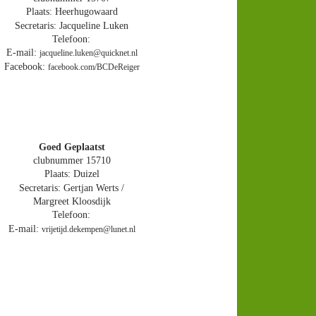
Plaats: Heerhugowaard
Secretaris: Jacqueline Luken
Telefoon: 
E-mail: 
jacqueline.luken@quicknet.nl
Facebook: 
facebook.com/BCDeReiger
Goed Geplaatst
clubnummer 15710
Plaats: Duizel
Secretaris: Gertjan Werts / 
Margreet Kloosdijk
Telefoon: 
E-mail: 
vrijetijd.dekempen@lunet.nl