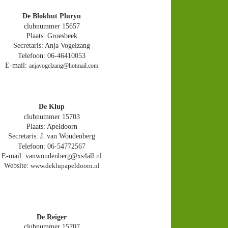
De Blokhut Pluryn
clubnummer 15657
Plaats: Groesbeek
Secretaris: Anja Vogelzang
Telefoon: 06-46410053
E-mail: 
anjavogelzang@hotmail.com
De Klup
clubnummer 15703
Plaats: Apeldoorn
Secretaris: J. van Woudenberg
Telefoon: 06-54772567
E-mail: vanwoudenberg@xs4all.nl
Website: 
www.deklupapeldoorn.nl
De Reiger
clubnummer 15707