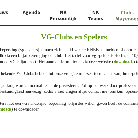
VG-Clubs en Spelers
ke beperking (vg-spelers) kunnen zich als lid van de KNBB aanmelden of door 
t via een biljartvereniging of -club. Het tarief voor vg-spelers is slechts €. 1
n de VG-biljartsport. Het aanmeldformulier is via deze website (
downloads
) 
bekende VG-Clubs hebben tot onze vreugde intussen (een aantal van) hun spel
eperking worden normaliter in de privésfeer en/of op het werk door professiona
deskundigheid aanwezig, zodat u met vragen altijd contact met ons kunt opnem
rters met een verstandelijke  beperking  biljartles willen geven heeft de commis
nloads
) te downloaden.